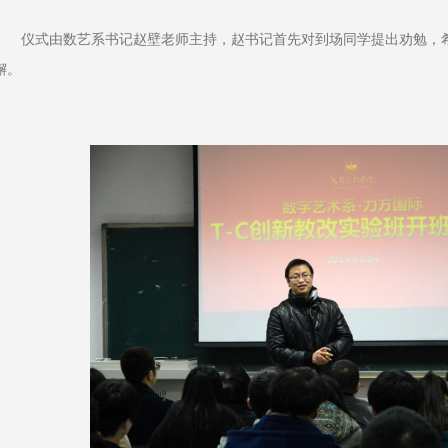
仪式由数艺系书记赵壁老师主持，赵书记首先对到场同学提出劝勉，
懈。