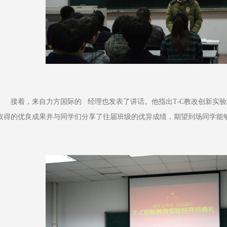
接着，来自力方国际的   经理也发表了讲话。他指出T-C教改创新
取得的优良成果并与同学们分享了往届班级的优异成绩，期望到场同学能