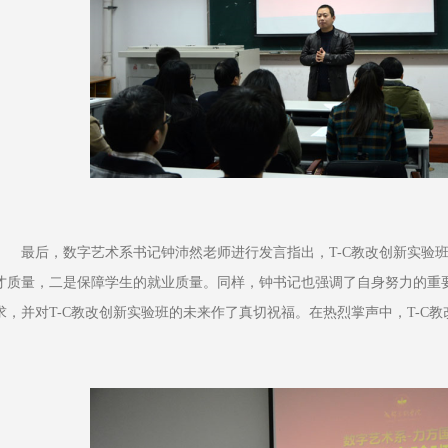
最后，数字艺术系书记钟沛然老师进行发言指出，T-C教改创新实验
才质量，二是保障学生的就业质量。同样，钟书记也强调了自身努力的重
求，并对T-C教改创新实验班的未来作了真切祝福。在热烈掌声中，T-C