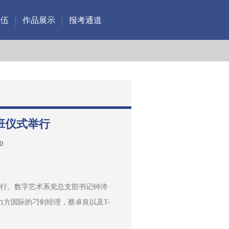
队伍
作品展示
报考通道
班仪式举行
0
18举行。数字艺术系党总支部书记钟沛
方国际的刁剑经理，蔡卓良以及T-