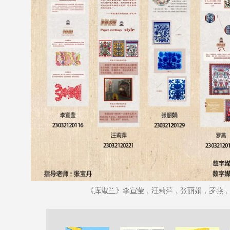
《库淑兰》李宣莹，汪莉萍，张丽娟，罗燕