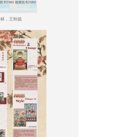
烩林，王秋懿