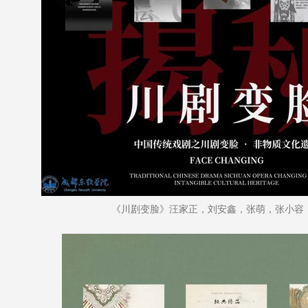
《川剧变脸》汪家正，刘安鑫，张萌，张小容