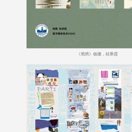
《蜀绣》杨珊，桂乘霞