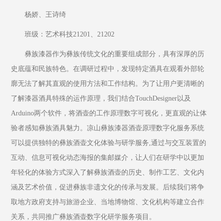
杨娇、王诗绮
班级：艺术科技21201、21202
彝族漆器作为彝族传统文化的重要组成部分，具有深厚的历
史底蕴和民族特色。在调研过程中，发现特定酒具在观看外部轮
廓无法了解其直观的使用方法和工作结构。为了让用户更清晰的
了解漆器酒具特殊的运作原理，我们结合TouchDesigner以及
Arduino两个软件，将酒壶的工作原理数字可视化，更直观的让体
验者感知彝族酒具魅力。凉山彝族漆器酒壶原理数字化服务系统
可以提供独特的彝族酒壶文化体验与研学服务,通过与交互装置的
互动、信息可视化动态海报的集邮媒介，让人们在研学中以更加
年轻化的体验方式深入了解彝族酒壶的历史、制作工艺、文化内
涵及艺术价值，促进彝族非遗文化的传承与发展。后续我们将争
取地方政府支持与旅游企业、当地博物馆、文化机构等建立合作
关系，共同推广彝族酒壶数字化研学服务项目。