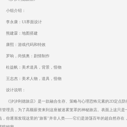
小组介绍：
李永康：UI界面设计
熊建霖：地图搭建
康熙：游戏代码和特效
罗响，尚慎奥：剧情制作
杜益帆：美术道具，背景，怪物
王志杰：美术人物，道具，怪物
设计说明：
《汐汐利德旅店》是一款融合生存、策略与心理恐怖元素的2D定点防
班管理员，为了高额薪资来到这座被迷雾笼罩的神秘旅店。表面上这只是
临，你逐渐发现这里的"旅客"并非人类——它们是游荡百年的超自然存在
黑暗秘密。