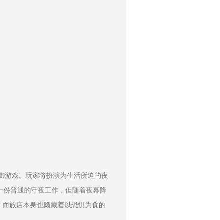
御游戏。玩家将扮演为生活所迫的夜
一份普通的守夜工作，但随着夜幕降
，而旅店本身也隐藏着以恐惧为食的