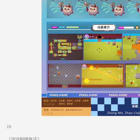
10
《汐汐利德旅店》