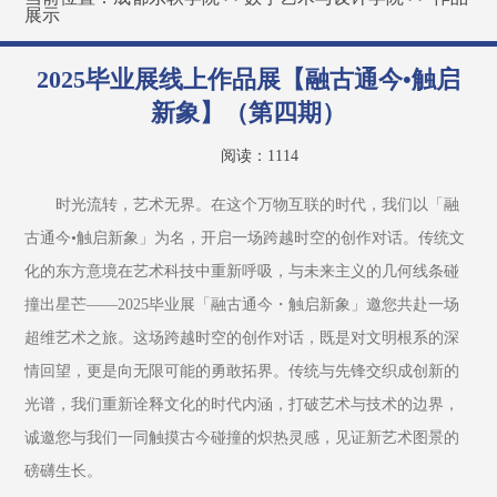
展示
2025毕业展线上作品展【融古通今•触启
新象】（第四期）
阅读：
1114
时光流转，艺术无界。在这个万物互联的时代，我们以「融
古通今•触启新象」为名，开启一场跨越时空的创作对话。传统文
化的东方意境在艺术科技中重新呼吸，与未来主义的几何线条碰
撞出星芒——2025毕业展「融古通今・触启新象」邀您共赴一场
超维艺术之旅。这场跨越时空的创作对话，既是对文明根系的深
情回望，更是向无限可能的勇敢拓界。传统与先锋交织成创新的
光谱，我们重新诠释文化的时代内涵，打破艺术与技术的边界，
诚邀您与我们一同触摸古今碰撞的炽热灵感，见证新艺术图景的
磅礴生长。