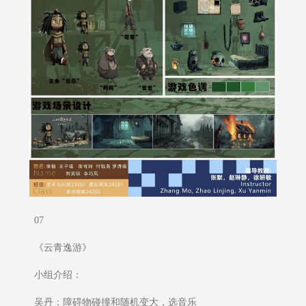
07
《云青逸游》
小组介绍：
吴丹：障碍物碰撞和随机变大，选音乐