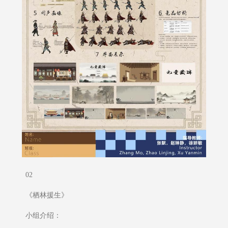
02
《栖林援生》
小组介绍：