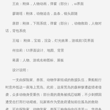
王欢：刚体，人物动画，弹窗（部分），ui界面
廖璐瑶：刚体，动物追击，血条，镜头跟随
唐群：刚体，下雨系统，弹窗（部分），动物救助，人物对
话，背包系统
王端： 刚体，宝箱，渲染，灯光效果，游戏前3页界面
何佳莉：UI界面设计、地图、背景
蒋露：人物、游戏名称图标、展板
设计说明：
一支由探险家、兽医、动物学家组成的救援队伍，乘船航行
时意外抵达一座海上荒岛。此前，这座荒岛的森林惨遭盗猎者侵
袭，众多动物身受重伤：部分鹿的鹿角被残忍锯断，不少刺猬因
遭受击打而行动艰难。玩家将作为受政府通知前往孤岛的救助
者，可在探险家、动物学家、兽医三种身份中任选其一，凭借各