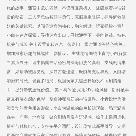
旅的故事。迷宫中危机四伏，不仅有复杂机关，还隐藏着神话背
后的秘密，二人需凭借智慧与勇气，克服重重阻碍，探寻解救姐
姐的关键线索。以闯关迷宫为核心，融合解谜。玩家操控小青与
小白在迷宫探索，寻找迷宫出口，寻找通往下一关的路径。特色
机关与成长 关卡设置旋转迷宫、传送门、限时通道等特色机关，
增加探索乐趣与挑战性。剧情设计 主线剧情围绕小青与小白解救
白素贞展开，途中揭露神话秘密与法海阻挠的真相。支线剧情丰
富，如帮助被困灵魂、探寻古老遗迹，既能补充世界观，又能增
加游戏时长。设置多结局，根据玩家关键选择触发不同剧情走
向，提升游戏重玩价值。 美术与体验 采用2D手绘风格，以鲜艳丰
富且有层次感的色彩，塑造神秘奇幻的神话世界。小青设计为活
泼灵动的青色服饰形象，小白为温婉的白色长裙形象。场景涵盖
森林、庙宇、地宫等，贴合剧情且富有沉浸感。操作上采用虚拟
摇杆与触摸结合，支持多平台适配，设计剧情式新手引导，定期
更新内容并收集玩家反馈优化游戏，保障良好体验。付费模式 推