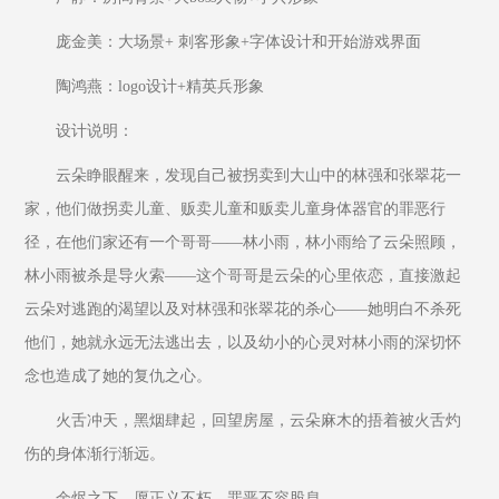
庞金美：大场景+ 刺客形象+字体设计和开始游戏界面
陶鸿燕：logo设计+精英兵形象
设计说明：
云朵睁眼醒来，发现自己被拐卖到大山中的林强和张翠花一
家，他们做拐卖儿童、贩卖儿童和贩卖儿童身体器官的罪恶行
径，在他们家还有一个哥哥——林小雨，林小雨给了云朵照顾，
林小雨被杀是导火索——这个哥哥是云朵的心里依恋，直接激起
云朵对逃跑的渴望以及对林强和张翠花的杀心——她明白不杀死
他们，她就永远无法逃出去，以及幼小的心灵对林小雨的深切怀
念也造成了她的复仇之心。
火舌冲天，黑烟肆起，回望房屋，云朵麻木的捂着被火舌灼
伤的身体渐行渐远。
余烬之下，愿正义不朽，罪恶不容股息。