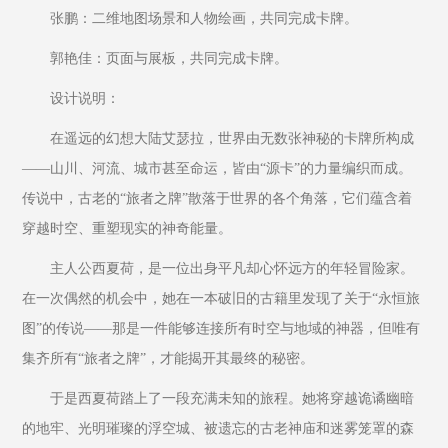
张鹏：二维地图场景和人物绘画，共同完成卡牌。
郭艳佳：页面与展板，共同完成卡牌。
设计说明：
在遥远的幻想大陆艾瑟拉，世界由无数张神秘的卡牌所构成
——山川、河流、城市甚至命运，皆由“源卡”的力量编织而成。
传说中，古老的“旅者之牌”散落于世界的各个角落，它们蕴含着
穿越时空、重塑现实的神奇能量。
主人公西夏荷，是一位出身平凡却心怀远方的年轻冒险家。
在一次偶然的机会中，她在一本破旧的古籍里发现了关于“永恒旅
图”的传说——那是一件能够连接所有时空与地域的神器，但唯有
集齐所有“旅者之牌”，才能揭开其最终的秘密。
于是西夏荷踏上了一段充满未知的旅程。她将穿越诡谲幽暗
的地牢、光明璀璨的浮空城、被遗忘的古老神庙和迷雾笼罩的森