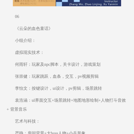
06
《云朵的血色童话》
小组介绍：
虚拟现实技术：
何雨轩：玩家及npc脚本，关卡设计，游戏策划
张崇健：玩家跳跃，血条，交互，pv视频剪辑
李怡文：按键设计，ui设计，pv剪辑，场景跳转
袁浩涵：ul界面交互+场景跳转+地图地形绘制+人物打斗音效
+ 背景音乐
艺术与科技：
严静：房间背景+大boss人物+小兵形象