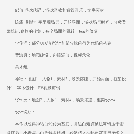
邹倩:游戏代码，游戏音效和背景音乐，文字素材
陈霜: 剧情打字呈现场景，开始界面，游戏场景时间，分数奖
励机制,食物的收集，各个场面的跳转，bug的修复
李俊滔：部分UI功能设计和部分蛇的行为代码的搭建
曹潇月：地图建设，碰撞添加，视频录像
美术组
徐秋：地图1，人物1，素材7，场景搭建，开始封面，框架设
计1，字体设计，PV视频剪辑
张钟元：地图2，人物1，素材4，场景搭建，框架设计4
设计说明：
本作以经典神话白蛇传为基底，讲述白素贞被法海镇压于雷
峰塔后，小青与小白为解救姐姐，毅然踏入神秘迷宫开启历练之