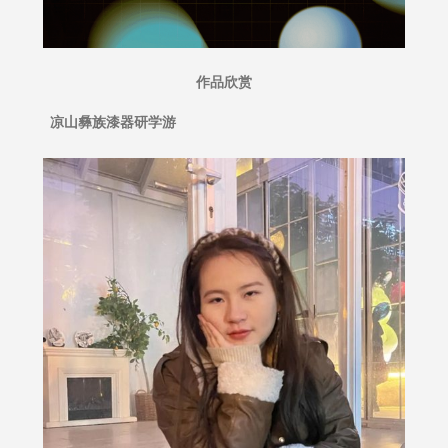
作品欣赏
凉山彝族漆器研学游