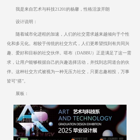
我是来自艺术与科技21201的杨馨，性格活泼开朗
设计说明：
随着城市化进程的加速，人们的社交需求越来越倾向于个性
化和多元化。相较于传统的社交方式，人们更希望找到有共同兴
趣、爱好和目标的社交伙伴。嗒布（DABBU）正是满足了这一需
求，让用户能够根据自己的兴趣选择活动，并找到志同道合的伙
伴。这种社交方式被视为一种无压力社交，只要志趣相投，万事
皆可“搭”。
展板：