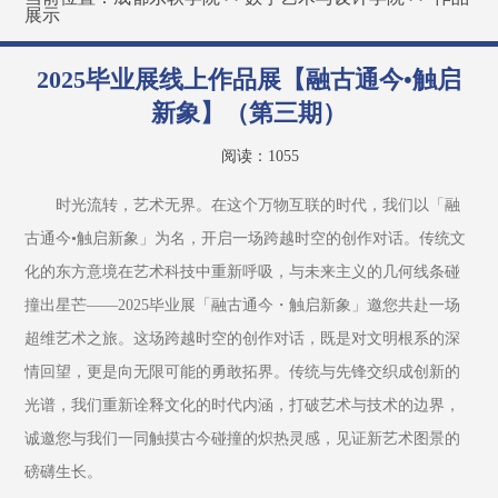
展示
2025毕业展线上作品展【融古通今•触启
新象】（第三期）
阅读：
1055
时光流转，艺术无界。在这个万物互联的时代，我们以「融
古通今•触启新象」为名，开启一场跨越时空的创作对话。传统文
化的东方意境在艺术科技中重新呼吸，与未来主义的几何线条碰
撞出星芒——2025毕业展「融古通今・触启新象」邀您共赴一场
超维艺术之旅。这场跨越时空的创作对话，既是对文明根系的深
情回望，更是向无限可能的勇敢拓界。传统与先锋交织成创新的
光谱，我们重新诠释文化的时代内涵，打破艺术与技术的边界，
诚邀您与我们一同触摸古今碰撞的炽热灵感，见证新艺术图景的
磅礴生长。