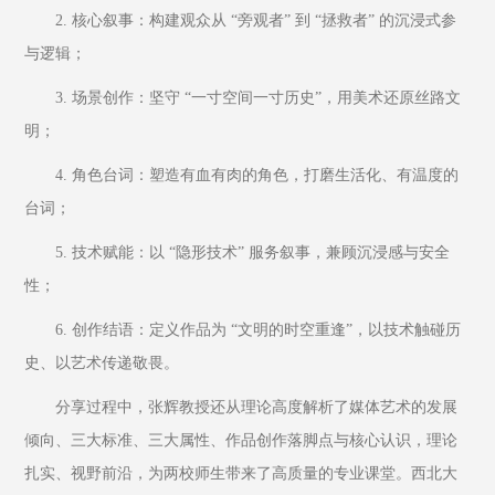
2. 核心叙事：构建观众从 “旁观者” 到 “拯救者” 的沉浸式参
与逻辑；
3. 场景创作：坚守 “一寸空间一寸历史”，用美术还原丝路文
明；
4. 角色台词：塑造有血有肉的角色，打磨生活化、有温度的
台词；
5. 技术赋能：以 “隐形技术” 服务叙事，兼顾沉浸感与安全
性；
6. 创作结语：定义作品为 “文明的时空重逢”，以技术触碰历
史、以艺术传递敬畏。
分享过程中，张辉教授还从理论高度解析了媒体艺术的发展
倾向、三大标准、三大属性、作品创作落脚点与核心认识，理论
扎实、视野前沿，为两校师生带来了高质量的专业课堂。西北大