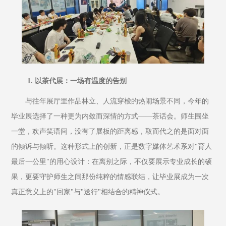
 1. 以茶代展：一场有温度的告别
与往年展厅里作品林立、人流穿梭的热闹场景不同，今年的
毕业展选择了一种更为内敛而深情的方式——茶话会。师生围坐
一堂，欢声笑语间，没有了展板的距离感，取而代之的是面对面
的倾诉与倾听。这种形式上的创新，正是数字媒体艺术系对"育人
最后一公里"的用心设计：在离别之际，不仅要展示专业成长的硕
果，更要守护师生之间那份纯粹的情感联结，让毕业展成为一次
真正意义上的"回家"与"送行"相结合的精神仪式。