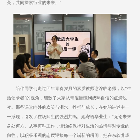
亮，共同探索行业的未来。"
陪伴同学们走过四年青春岁月的素质教师谢泞临老师，以"生
活记录者"的视角，细数了大家从青涩懵懂到成熟自信的点滴蜕
变。那些课堂内外的欢笑与泪水、挫折与成长，在她的讲述中一
一浮现，引发了在场师生的强烈共鸣。她寄语毕业生："无论未来
身处何方、从事何种工作，请始终保持对生活的热情与对专业的
向往，以积极乐观的态度迎接每一个崭新的瞬间，把在东软养成