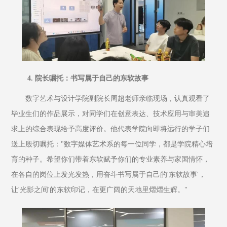
 4. 院长嘱托：书写属于自己的东软故事
数字艺术与设计学院副院长周超老师亲临现场，认真观看了
毕业生们的作品展示，对同学们在创意表达、技术应用与审美追
求上的综合表现给予高度评价。他代表学院向即将远行的学子们
送上殷切嘱托："数字媒体艺术系的每一位同学，都是学院精心培
育的种子。希望你们带着东软赋予你们的专业素养与家国情怀，
在各自的岗位上发光发热，用奋斗书写属于自己的'东软故事'，
让'光影之间'的东软印记，在更广阔的天地里熠熠生辉。"