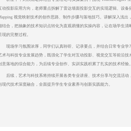
互动投影应用方向，老师重点拆解了雷达墙面投影交互的实现逻辑、设备搭配
Mapping 视觉映射技术的创作思路、制作步骤与落地技巧。讲解深入浅
相结合，把抽象的技术知识点转化为直观易懂的实操内容，让在场学生清
呈现的完整过程。
现场学习氛围浓厚，同学们认真聆听、记录要点，并结合日常专业学
艺术与科技专业发展趋势，既强化了学生对互动投影、视觉交互等前沿技
创意落地的综合能力，为后续专业创作、实训实践积累了扎实的技术经验
后续，艺术与科技系将持续开展各类专业讲座、技术分享与交流活动
与现代技术深度融合，全面提升学生专业素养与创新实践能力。