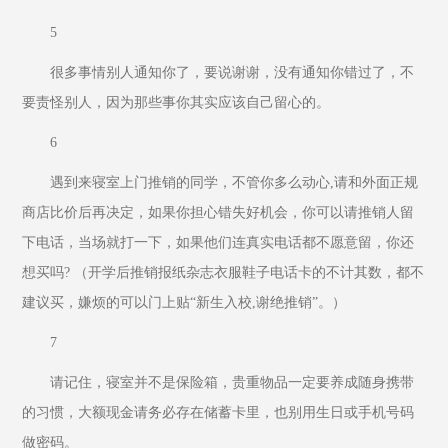
5
很多事情别人通知你了，要说谢谢，没有通知你错过了，不
要责怪别人，因为那些事你其实应该自己留心的。
6
遇到来寝室上门推销的同学，不管你多么动心,请和外面正规
商店比价后再决定，如果你担心错失好机会，你可以请推销人留
下电话，当场就打一下，如果他们连真实电话都不愿意留，你还
想买吗? （开学后推销报纸杂志衣服鞋子电话卡的不计其数，都不
建议买，嫌烦的可以门上贴“新生入校,谢绝推销”。）
7
请记住，寝室并不是保险箱，贵重物品一定要养成随身携带
的习惯，大额现金请务必存在储蓄卡里，也别用生日或手机号码
做密码。