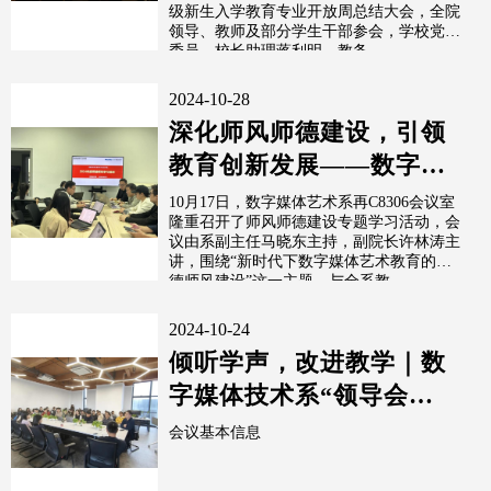
育专业开...
级新生入学教育专业开放周总结大会，全院
领导、教师及部分学生干部参会，学校党委
委员、校长助理蒋利明、教务...
2024-10-28
深化师风师德建设，引领
教育创新发展——数字媒
体艺术系召开2024年度师
10月17日，数字媒体艺术系再C8306会议室
隆重召开了师风师德建设专题学习活动，会
德师风...
议由系副主任马晓东主持，副院长许林涛主
讲，围绕“新时代下数字媒体艺术教育的师
德师风建设”这一主题，与全系教...
2024-10-24
倾听学声，改进教学｜数
字媒体技术系“领导会
诊”学生座谈会顺利开展
会议基本信息