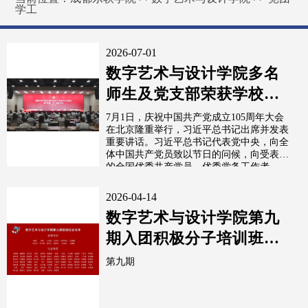
学工
2026-07-01
数字艺术与设计学院多名
师生及党支部荣获学校党
委2026年度“两优一先”表
7月1日，庆祝中国共产党成立105周年大会
在北京隆重举行，习近平总书记出席并发表
彰
重要讲话。习近平总书记代表党中央，向全
体中国共产党员致以节日的问候，向受表彰
的全国优秀共产党员、优秀党务工作者...
2026-04-14
数字艺术与设计学院第九
期入团积极分子培训班结
业名单公示
第九期