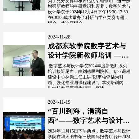
为了充分发挥审核评估的引领作用，进一步
增强新教师的科研意识和素养，数字艺术与
设计学院于2024年12月4日下午15:30-17:30
在C8306成功举办了科研与学科竞赛专题培
训会。此次培训会...
2024-11-28
成都东软学院数字艺术与
设计学院新教师培训 ——
以审核评估引领专业与课
数字艺术与设计学院2024年度新教师系列
培训接近尾声，由刘移民副院长、专业课程
程建设为教...
建设中心林尧主任主讲“以审核评估为引
领、强化专业与课程建设”。本次培训内容
以学校发展历程为背景，概述...
2024-11-19
“百川到海，涓滴自
西”——数字艺术与设计学
院召开2024级新生入学教
2024年11月15日下午两点，数字艺术与设计
学院在华天图书馆三楼国际报告厅召开2024