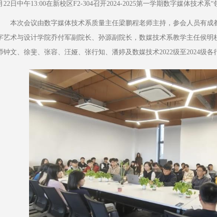
月22日中午13:00在新校区F2-304召开2024-2025第一学期数字媒体技术
本次会议由数字媒体技术系质量主任梁鹏程老师主持，参会人员有成
字艺术与设计学院乔付军副院长、孙源副院长，数媒技术系教学主任侯明
师钟文、徐斐、张容、汪娅、张行知、潘婷及数媒技术2022级至2024级