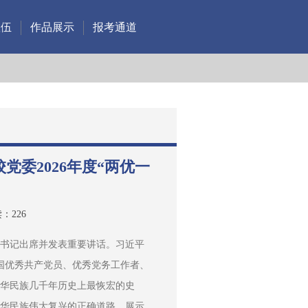
队伍
作品展示
报考通道
委2026年度“两优一
：
226
总书记出席并发表重要讲话。习近平
国优秀共产党员、优秀党务工作者、
中华民族几千年历史上最恢宏的史
中华民族伟大复兴的正确道路，展示