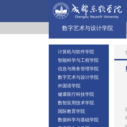
数字艺术与设计学院
计算机与软件学院
智能科学与工程学院
信息与商务管理学院
数字艺术与设计学院
外国语学院
健康医疗科技学院
数智应用技术学院
国际教育学院
数据科学与基础学院