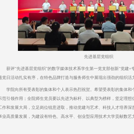
先进基层党组织
获评“先进基层党组织”的数字媒体技术系学生第一党支部创新“党建+
题党日活动扎实有序，在特色品牌打造与服务师生中展现出强劲的组织活
学院向所有受表彰的集体和个人表示热烈祝贺。希望受表彰的集体和
示范引领作用；全院师生党员要以先进为标杆、以典型为榜样，坚定理想
工作和发展大局，立足岗位锐意进取，推动党建与艺术、科技人才培养深
事业高质量发展，为建设有特色、高水平、创业型应用技术大学贡献数艺