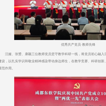
优秀共产党员·教师先锋
汪娅、张赟、康颖三位教师党员坚守教学科研一线，将党员初心融入
建设，以扎实学识和敬业精神感染带动身边师生，在教学竞赛、科研创新
模范作用。