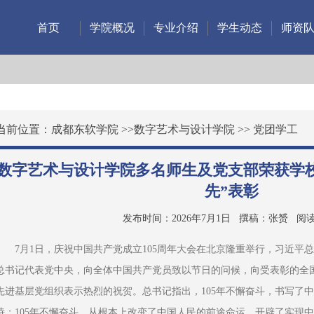
首页
学院概况
专业介绍
学生动态
师资
当前位置：
成都东软学院
>>
数字艺术与设计学院
>>
党团学工
数字艺术与设计学院多名师生及党支部荣获学校党
先”表彰
发布时间：2026年7月1日
撰稿：张赟
阅读
7月1日，庆祝中国共产党成立105周年大会在北京隆重举行，习近平
总书记代表党中央，向全体中国共产党员致以节日的问候，向受表彰的全
先进基层党组织表示热烈的祝贺。总书记指出，105年不懈奋斗，书写了
诗；105年不懈奋斗，从根本上改变了中国人民的前途命运，开辟了实现