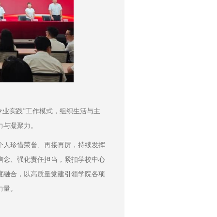
专业实践”工作模式，组织生活与主
力与凝聚力。
个人珍惜荣誉、再接再厉，持续发挥
信念、强化责任担当，紧扣学校中心
度融合，以高质量党建引领学院各项
力量。