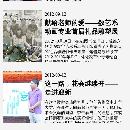
动画专业人才一体化
2012-09-12
献给老师的爱——数艺系
动画专业首届礼品雕塑展
2012年9月10日，在A1图书馆门口，成都东
软学院数字艺术系动画团队举办了为期两天
的礼品雕塑创作成果展，这也是数艺系在
2012-2013学年T-C一体化改革中专素结合专
题献爱系列活动的第一站
2012-09-12
这一路，花会继续开——
走进迎新
在这个微微炎热的九月，他们告别高中走向
大学。在新生走向新起点的第一天，他们或
带着父母的期望，或带着自己的理想，亦或
是怀揣着对大学的美好憧憬，他们张扬着朝
气与自信来到了成都东软学院这座美丽的校
园