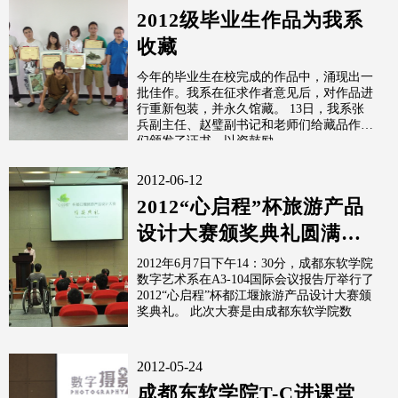
2012级毕业生作品为我系
收藏
今年的毕业生在校完成的作品中，涌现出一
批佳作。我系在征求作者意见后，对作品进
行重新包装，并永久馆藏。 13日，我系张
兵副主任、赵璧副书记和老师们给藏品作者
们颁发了证书，以资鼓励。
2012-06-12
2012“心启程”杯旅游产品
设计大赛颁奖典礼圆满结
束
2012年6月7日下午14：30分，成都东软学院
数字艺术系在A3-104国际会议报告厅举行了
2012“心启程”杯都江堰旅游产品设计大赛颁
奖典礼。 此次大赛是由成都东软学院数
2012-05-24
成都东软学院T-C进课堂