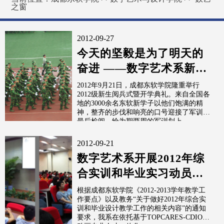
之窗
2012-09-27
今天的坚毅是为了明天的
奋进 ——数字艺术系新生
军训回眸
2012年9月21日，成都东软学院隆重举行
2012级新生阅兵式暨开学典礼。来自全国各
地的3000余名东软新学子以他们饱满的精
神，整齐的步伐和响亮的口号迎接了军训的
最后检阅，给为期两周的军训划上
2012-09-21
数字艺术系开展2012年综
合实训和毕业实习动员工
作
根据成都东软学院《2012-2013学年教学工
作要点》以及教务“关于做好2012年综合实
训和毕业设计教学工作的相关内容”的通知
要求，我系在依托基于TOPCARES-CDIO的