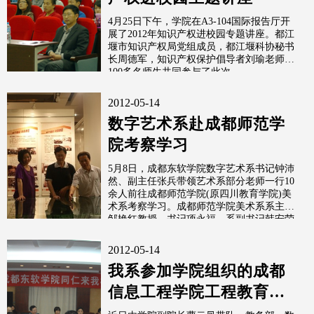
4月25日下午，学院在A3-104国际报告厅开
展了2012年知识产权进校园专题讲座。都江
堰市知识产权局党组成员，都江堰科协秘书
长周德军，知识产权保护倡导者刘瑜老师及
100多名师生共同参与了此次
2012-05-14
数字艺术系赴成都师范学
院考察学习
5月8日，成都东软学院数字艺术系书记钟沛
然、副主任张兵带领艺术系部分老师一行10
余人前往成都师范学院(原四川教育学院)美
术系考察学习。成都师范学院美术系系主任
邹艳红教授、书记项永福、系副书记韩安荣
副教
2012-05-14
我系参加学院组织的成都
信息工程学院工程教育改
革考察交流