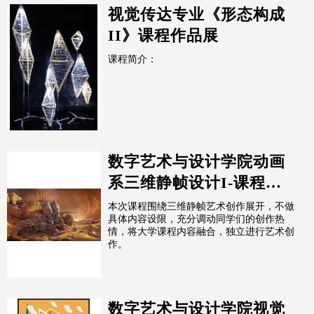
视觉传达专业《形态构成
II》课程作品展
课程简介：
数字艺术与设计学院动画
系三维静帧设计I-课程展-
指导老师：柳聪
本次课程围绕三维静帧艺术创作展开，不做
具体内容设限，充分调动同学们的创作热
情，将大学课程内容融合，独立进行艺术创
作。
数字艺术与设计学院视觉