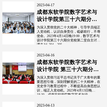
2023-04-17
成都东软学院数字艺术与
设计学院第三十六期分党
校 第二堂自主讨论课
为深入贯彻党的二十大精神，引导学员端正
入党动机，认识自身责任，砥砺前行，不辱
使命。2023年4月14日晚19:00，数字艺术与
设计学院第三十六期分党校第二堂自主讨论
课在A6-204、205、...
2023-04-16
成都东软学院数字艺术与
设计学院 第三十六期分党
校 第三堂党课
为深入贯彻习近平总书记关于广大青年的重
要思想引领，深刻理解党的二十大精神，在
党史学习教育过程中，不断提高自身思想认
识，端正入党动机。2023年4月13日晚
18:30，成都东软学院数字艺术与设...
2023-04-13