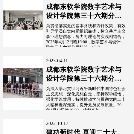
成都东软学院数字艺术与
设计学院第三十六期分党
校 第一堂自主讨论课
为贯彻落实党的基本路线和方针政策，有效
引导学员自觉向党组织靠拢，树立共产主义
事业理想信念，努力将理论与实践相结合，
2023年4月12日晚19:00，数字艺术与设计学
院第三十六期分党校第一堂自...
2023-04-11
成都东软学院数字艺术与
设计学院第三十六期分党
校 开班典礼暨第一堂党课
为深入学习贯彻习近平新时代中国特色社会
主义思想，深化思想自觉，坚持深学细悟，
强化学以致用，持续推动学习贯彻党的二十
大精神走深走实，提升党员发展质量。2023
年4月10日晚19:00，成都东软...
2022-10-17
建功新时代 喜迎二十大