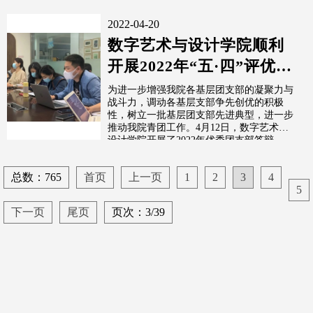
2022-04-20
数字艺术与设计学院顺利
开展2022年“五·四”评优优
秀支部答辩会
为进一步增强我院各基层团支部的凝聚力与
战斗力，调动各基层支部争先创优的积极
性，树立一批基层团支部先进典型，进一步
推动我院青团工作。4月12日，数字艺术与
设计学院开展了2022年优秀团支部答辩...
总数：765
首页
上一页
1
2
3
4
5
下一页
尾页
页次：3/39