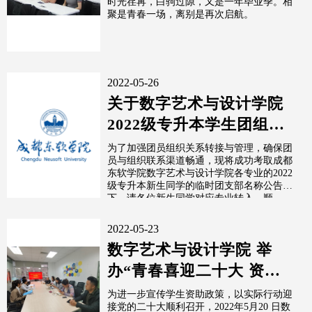
时光荏苒，白驹过隙，又是一年毕业季。相
聚是青春一场，离别是再次启航。
届...
2022-05-26
关于数字艺术与设计学院
2022级专升本学生团组织
关系转接的公告
为了加强团员组织关系转接与管理，确保团
员与组织联系渠道畅通，现将成功考取成都
东软学院数字艺术与设计学院各专业的2022
级专升本新生同学的临时团支部名称公告如
下，请各位新生同学对应专业转入，顺...
2022-05-23
数字艺术与设计学院 举
办“青春喜迎二十大 资助
伴我向未来”演讲比赛预赛
为进一步宣传学生资助政策，以实际行动迎
接党的二十大顺利召开，2022年5月20 日数