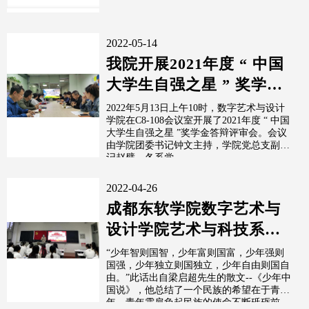
2022-05-14
我院开展2021年度 “ 中国
大学生自强之星 ” 奖学金
答辩评审会
2022年5月13日上午10时，数字艺术与设计
学院在C8-108会议室开展了2021年度 “ 中国
大学生自强之星 ”奖学金答辩评审会。会议
由学院团委书记钟文主持，学院党总支副书
记赵璧、各系党...
2022-04-26
成都东软学院数字艺术与
设计学院艺术与科技系第
三十四期党校第三堂课
“少年智则国智，少年富则国富，少年强则
国强，少年独立则国独立，少年自由则国自
由。”此话出自梁启超先生的散文--《少年中
国说》，他总结了一个民族的希望在于青
年，青年需肩负起民族的使命不断砥砺前...